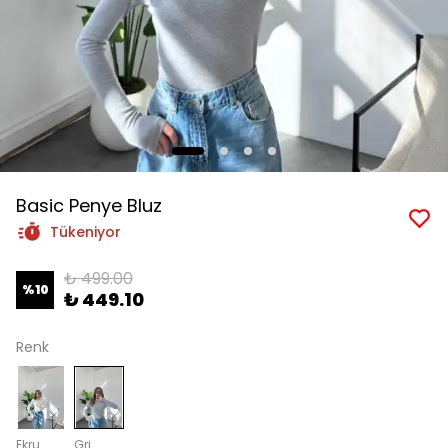
Basic Penye Bluz
Tükeniyor
₺ 499.00
%
10
₺ 449.10
Renk
Ekru
Gri