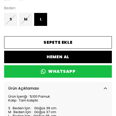
Beden
S
M
L
SEPETE EKLE
HEMEN AL
WHATSAPP
Ürün Açıklaması
Ürün İçeriği : %100 Pamuk
Kalıp : Tam kalıptır.
S Beden İçin : Göğüs 36 cm
M Beden İçin : Göğüs 37 cm
L Beden İçin : Göğüs 38 cm