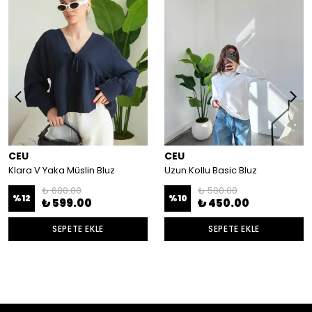
CEU
CEU
Klara V Yaka Müslin Bluz
Uzun Kollu Basic Bluz
₺ 680.00
₺ 500.00
%
12
%
10
₺ 599.00
₺ 450.00
SEPETE EKLE
SEPETE EKLE