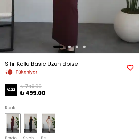
Sıfır Kollu Basic Uzun Elbise
Tükeniyor
₺ 749.00
%
33
₺ 499.00
Renk
Bordo
Siyah
Bej