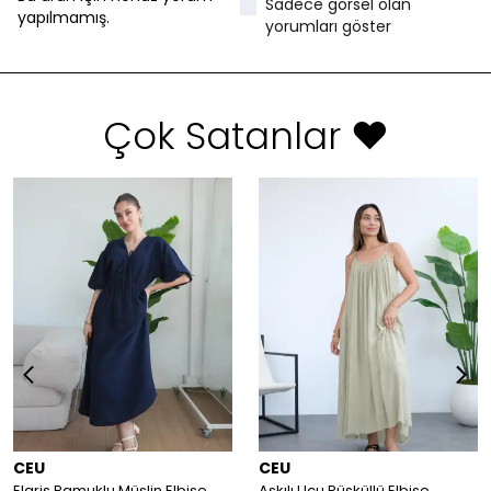
Sadece görsel olan
yapılmamış.
yorumları göster
Çok Satanlar ❤️
CEU
CEU
Elaris Pamuklu Müslin Elbise
Askılı Ucu Püsküllü Elbise