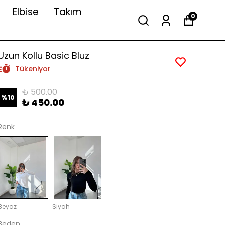
Elbise
Takım
0
Uzun Kollu Basic Bluz
Tükeniyor
₺ 500.00
%
10
₺ 450.00
Renk
Beyaz
Siyah
Beden