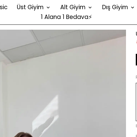
sic
Üst Giyim
Alt Giyim
Dış Giyim
1 Alana 1 Bedava⚡