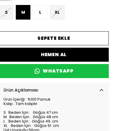
S
M
L
XL
SEPETE EKLE
HEMEN AL
WHATSAPP
Ürün Açıklaması
Ürün İçeriği : %100 Pamuk
Kalıp : Tam kalıptır.
S Beden İçin : Göğüs 47 cm
M Beden İçin : Göğüs 48 cm
L Beden İçin : Göğüs 49 cm
XL Beden İçin : Göğüs 51 cm
Üst Uzunluğu 56cm