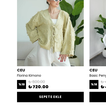
CEU
CEU
Florina Kimono
Basic Pen
₺ 800.00
₺ 
%
10
%
10
₺ 720.00
₺ 
SEPETE EKLE