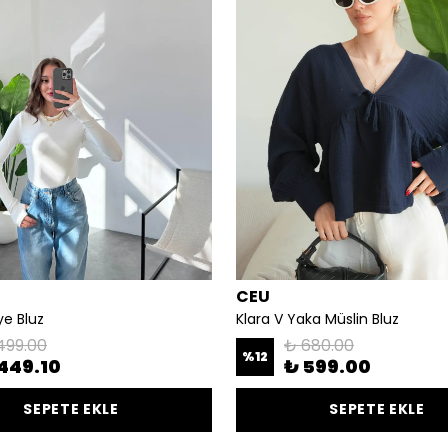
CEU
ye Bluz
Klara V Yaka Müslin Bluz
499.00
₺ 680.00
%
12
449.10
₺ 599.00
SEPETE EKLE
SEPETE EKLE