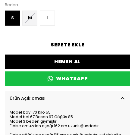
Beden
S
M
L
SEPETE EKLE
HEMEN AL
WHATSAPP
Ürün Açıklaması
Model boy 170 Kilo 55
Model bel 67 Basen 97 Göğüs 85
Model S beden giymiştir.
Elbise omuzdan aşağı 162 cm uzunluğundadır.
Elbise göğüsten aşağı 115 cm uzunluğundadır, sırt dekolte