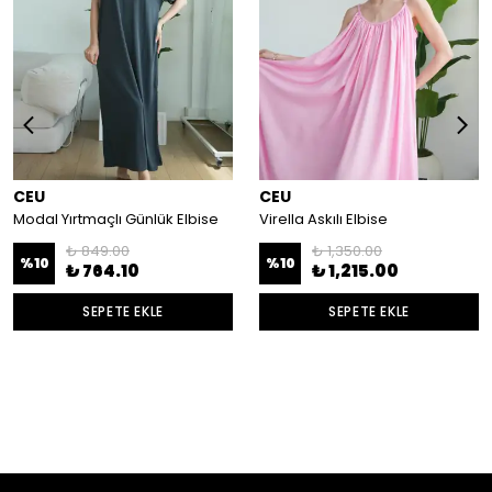
CEU
CEU
Modal Yırtmaçlı Günlük Elbise
Virella Askılı Elbise
₺ 849.00
₺ 1,350.00
%
10
%
10
₺ 764.10
₺ 1,215.00
SEPETE EKLE
SEPETE EKLE