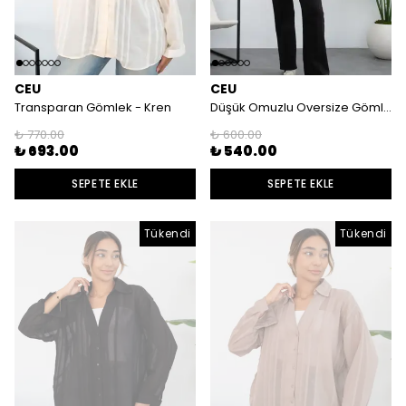
CEU
CEU
Transparan Gömlek - Kren
Düşük Omuzlu Oversize Gömlek - Beyaz
₺ 770.00
₺ 600.00
₺ 693.00
₺ 540.00
SEPETE EKLE
SEPETE EKLE
Tükendi
Tükendi
Tükendi