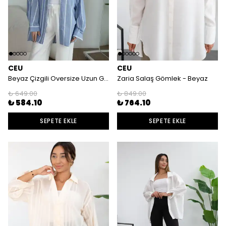
CEU
CEU
Beyaz Çizgili Oversize Uzun Gömlek
Zaria Salaş Gömlek - Beyaz
₺ 649.00
₺ 849.00
₺ 584.10
₺ 764.10
SEPETE EKLE
SEPETE EKLE