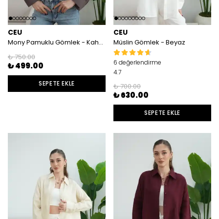
CEU
CEU
Mony Pamuklu Gömlek - Kahve
Müslin Gömlek - Beyaz
₺ 750.00
6 değerlendirme
₺ 499.00
4.7
SEPETE EKLE
₺ 700.00
₺ 630.00
SEPETE EKLE