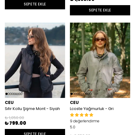
SEPETE EKLE
SEPETE EKLE
CEU
CEU
Sıfır Kollu Şişme Mont - Siyah
Lcoste Yağmurluk - Gri
₺ 1,050.00
9 değerlendirme
₺ 799.00
5.0
SEPETE EKLE