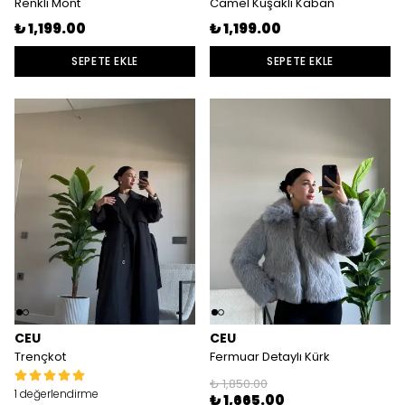
Renkli Mont
Camel Kuşaklı Kaban
₺ 1,199.00
₺ 1,199.00
SEPETE EKLE
SEPETE EKLE
CEU
CEU
Trençkot
Fermuar Detaylı Kürk
₺ 1,850.00
1 değerlendirme
₺ 1,665.00