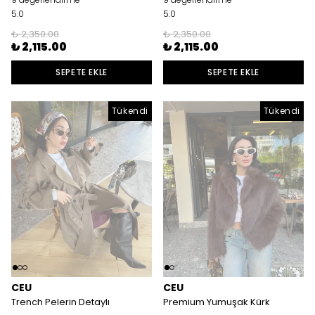
5.0
5.0
₺ 2,350.00
₺ 2,350.00
₺ 2,115.00
₺ 2,115.00
SEPETE EKLE
SEPETE EKLE
Tükendi
Tükendi
Tükendi
CEU
CEU
Trench Pelerin Detaylı
Premium Yumuşak Kürk