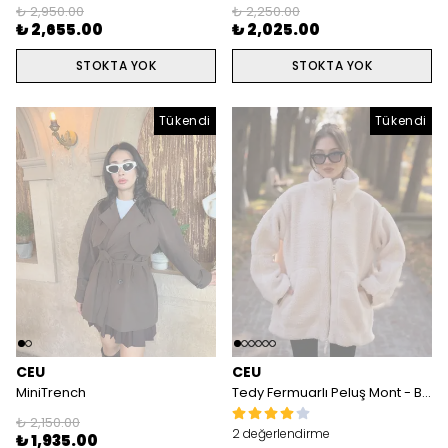
₺ 2,950.00
₺ 2,250.00
₺ 2,655.00
₺ 2,025.00
STOKTA YOK
STOKTA YOK
Tükendi
Tükendi
Tükendi
CEU
CEU
MiniTrench
Tedy Fermuarlı Peluş Mont - Bej
₺ 2,150.00
2 değerlendirme
₺ 1,935.00