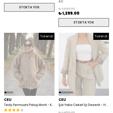
4.0
STOKTA YOK
₺ 1,849.00
₺ 1,299.00
STOKTA YOK
Tükendi
Tükendi
Tükendi
CEU
CEU
Tedy Fermuarlı Peluş Mont - Kahverengi
Şal Yaka Ceket İçi Desenli - Haki
₺ 1,450.00