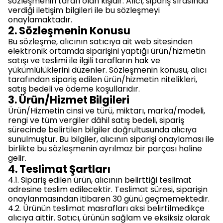
sözleşmenin tarafı olan kişidir. Alıcı, sipariş sırasında
verdiği iletişim bilgileri ile bu sözleşmeyi
onaylamaktadır.
2. Sözleşmenin Konusu
Bu sözleşme, alıcının satıcıya ait web sitesinden
elektronik ortamda siparişini yaptığı ürün/hizmetin
satışı ve teslimi ile ilgili tarafların hak ve
yükümlülüklerini düzenler. Sözleşmenin konusu, alıcı
tarafından sipariş edilen ürün/hizmetin nitelikleri,
satış bedeli ve ödeme koşullarıdır.
3. Ürün/Hizmet Bilgileri
Ürün/Hizmetin cinsi ve türü, miktarı, marka/modeli,
rengi ve tüm vergiler dâhil satış bedeli, sipariş
sürecinde belirtilen bilgiler doğrultusunda alıcıya
sunulmuştur. Bu bilgiler, alıcının siparişi onaylaması ile
birlikte bu sözleşmenin ayrılmaz bir parçası haline
gelir.
4. Teslimat Şartları
4.1. Sipariş edilen ürün, alıcının belirttiği teslimat
adresine teslim edilecektir. Teslimat süresi, siparişin
onaylanmasından itibaren 30 günü geçmemektedir.
4.2. Ürünün teslimat masrafları aksi belirtilmedikçe
alıcıya aittir. Satıcı, ürünün sağlam ve eksiksiz olarak