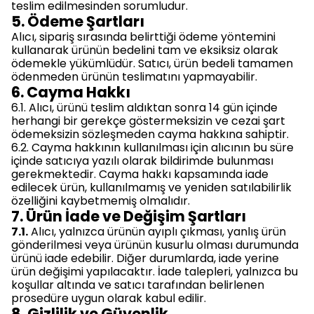
teslim edilmesinden sorumludur.
5. Ödeme Şartları
Alıcı, sipariş sırasında belirttiği ödeme yöntemini
kullanarak ürünün bedelini tam ve eksiksiz olarak
ödemekle yükümlüdür. Satıcı, ürün bedeli tamamen
ödenmeden ürünün teslimatını yapmayabilir.
6. Cayma Hakkı
6.1. Alıcı, ürünü teslim aldıktan sonra 14 gün içinde
herhangi bir gerekçe göstermeksizin ve cezai şart
ödemeksizin sözleşmeden cayma hakkına sahiptir.
6.2. Cayma hakkının kullanılması için alıcının bu süre
içinde satıcıya yazılı olarak bildirimde bulunması
gerekmektedir. Cayma hakkı kapsamında iade
edilecek ürün, kullanılmamış ve yeniden satılabilirlik
özelliğini kaybetmemiş olmalıdır.
7. Ürün İade ve Değişim Şartları
7.1.
Alıcı, yalnızca ürünün ayıplı çıkması, yanlış ürün
gönderilmesi veya ürünün kusurlu olması durumunda
ürünü iade edebilir. Diğer durumlarda, iade yerine
ürün değişimi yapılacaktır. İade talepleri, yalnızca bu
koşullar altında ve satıcı tarafından belirlenen
prosedüre uygun olarak kabul edilir.
8. Gizlilik ve Güvenlik