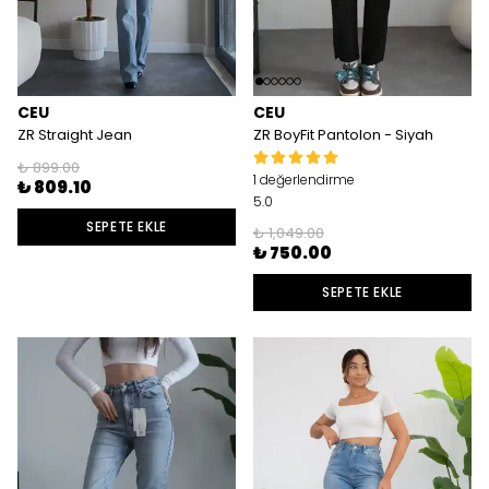
CEU
CEU
ZR Straight Jean
ZR BoyFit Pantolon - Siyah
₺ 899.00
1 değerlendirme
₺ 809.10
5.0
SEPETE EKLE
₺ 1,049.00
₺ 750.00
SEPETE EKLE