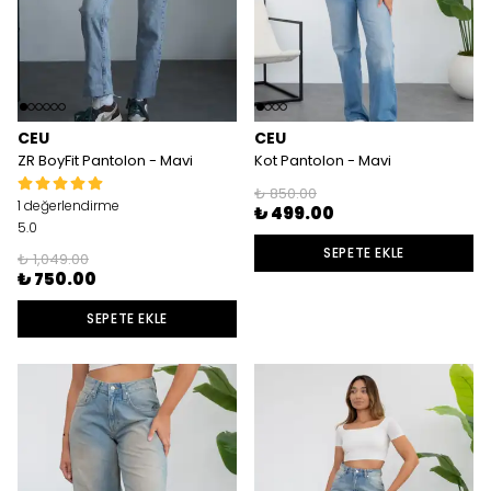
CEU
CEU
ZR BoyFit Pantolon - Mavi
Kot Pantolon - Mavi
₺ 850.00
1 değerlendirme
₺ 499.00
5.0
SEPETE EKLE
₺ 1,049.00
₺ 750.00
SEPETE EKLE