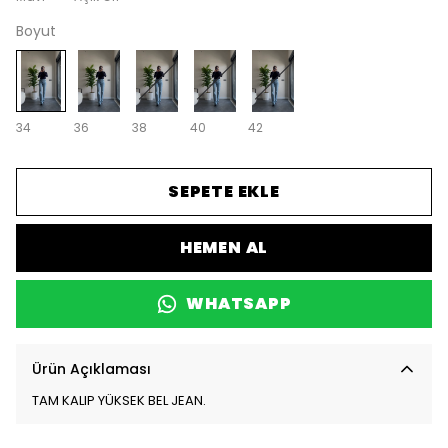
Boyut
34
36
38
40
42
SEPETE EKLE
HEMEN AL
WHATSAPP
Ürün Açıklaması
TAM KALIP YÜKSEK BEL JEAN.