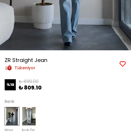
ZR Straight Jean
Tükeniyor
₺ 899.00
%
10
₺ 809.10
Renk
Mavi
Açık Gri