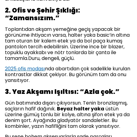
2. Ofis ve Şehir Şıklığı:
“Zamansızım.”
Toplantıdan akşam yemeğine geçiş yapacak bir
görünüme ihtiyacın varsa, halter yaka basic’in altına
tam oturan bir kalem etek ya da bol paça kumaş
pantolon tercih edebilirsin. Üzerine ince bir blazer,
topuklu ayakkabı ve nötr tonlarda bir çanta ile
tamamla.Duru, dengeli, güçlü.
2025 ofis modası
nda abartıdan çok sadelikle kurulan
kontrastlar dikkat çekiyor. Bu görünüm tam da onu
yansıtıyor.
3. Yaz Akşamı Işıltısı: “Azla çok.”
Gün batımında dışarı çıkıyorsun. Tenin bronzlaşmış,
saçların hafif dağınık.
Beyaz halter yaka
üstün
üzerine gümüş tonlu bir kolye, altına şifon etek ya da
denim şort. Ayağında gladyatör sandaletler. Bu
kombinler, yazın hafifliğini tam olarak yansıtıyor.
Bu sene bohem aksesuarlarla sade parçaları