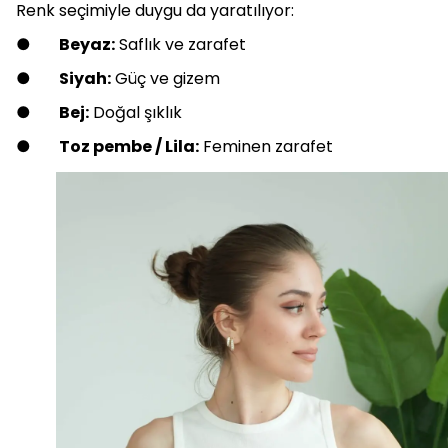
Renk seçimiyle duygu da yaratılıyor:
●
Beyaz:
Saflık ve zarafet
●
Siyah:
Güç ve gizem
●
Bej:
Doğal şıklık
●
Toz pembe / Lila:
Feminen zarafet