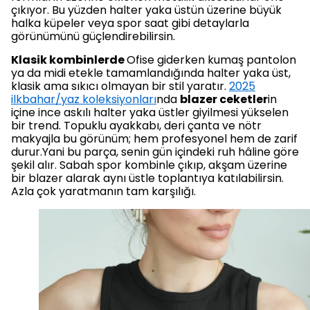
çıkıyor. Bu yüzden halter yaka üstün üzerine büyük
halka küpeler veya spor saat gibi detaylarla
görünümünü güçlendirebilirsin.
Klasik kombinlerde
Ofise giderken kumaş pantolon
ya da midi etekle tamamlandığında halter yaka üst,
klasik ama sıkıcı olmayan bir stil yaratır.
2025
ilkbahar/yaz koleksiyonları
nda
blazer ceketler
in
içine ince askılı halter yaka üstler giyilmesi yükselen
bir trend. Topuklu ayakkabı, deri çanta ve nötr
makyajla bu görünüm; hem profesyonel hem de zarif
durur.Yani bu parça, senin gün içindeki ruh hâline göre
şekil alır. Sabah spor kombinle çıkıp, akşam üzerine
bir blazer alarak aynı üstle toplantıya katılabilirsin.
Azla çok yaratmanın tam karşılığı.