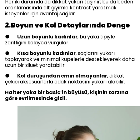
Her iki durumda da dikkat yukarı taşınır; bu da beden
oranlamasında alt giyimle kontrast yaratmak
isteyenler için avantaj sağlar.
2.Boyun ve Kol Detaylarında Denge
●
Uzun boyunlu kadınlar
, bu yaka tipiyle
zarifliğini kolayca vurgular.
●
Kısa boyunlu kadınlar
, saçlarını yukarı
toplayarak ve minimal küpelerle destekleyerek daha
uzun bir siluet yaratabilir.
●
Kol duruşundan emin olmayanlar
, dikkat
çekici aksesuarlarla odak noktasını yukarı alabilir.
Halter yaka bir basic’in büyüsü, kişinin tarzına
göre evrilmesinde gizli.