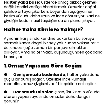
Halter yaka basic
üstlerde amaç dikkat çekmek
değil; kendini zarifçe hissettirmek. Omuzlar doğal
şekilde ortaya çıkarken, boyundan aşağıya inen
kesim vücudu daha uzun ve ince gösteriyor. Yani ne
giydiğin kadar nasıl taşıdığın da ön plana çıkıyor.
Halter Yaka Kimlere Yakışır?
Aynanın karşısında kendine bakarken bu soruyu
sormak kadar doğal bir şey yok. “Bana yakışır mı?”
düşüncesi çoğu zaman bir parçayı almaktan
alıkoyar. Ama halter yaka, düşündüğünden çok daha
kapsayıcı.
1.Omuz Yapısına Göre Seçim
●
Geniş omuzlu kadınlarda
, halter yaka daha
güçlü bir duruş sağlar. Özellikle ince kumaşlı
modeller, omuz çizgisini zarif bir şekilde netleştirir.
●
Dar omuzlu olanlar
içinse, üst kısmın vücuda
oturan yapısı sayesinde omuzlar daha dengeli
görünür.