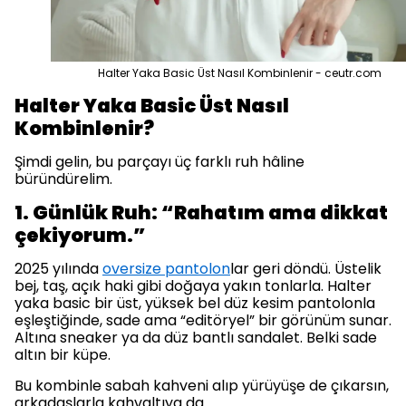
Halter Yaka Basic Üst Nasıl Kombinlenir - ceutr.com
Halter Yaka Basic Üst Nasıl
Kombinlenir?
Şimdi gelin, bu parçayı üç farklı ruh hâline
büründürelim.
1. Günlük Ruh: “Rahatım ama dikkat
çekiyorum.”
2025 yılında
oversize pantolon
lar geri döndü. Üstelik
bej, taş, açık haki gibi doğaya yakın tonlarla. Halter
yaka basic bir üst, yüksek bel düz kesim pantolonla
eşleştiğinde, sade ama “editöryel” bir görünüm sunar.
Altına sneaker ya da düz bantlı sandalet. Belki sade
altın bir küpe.
Bu kombinle sabah kahveni alıp yürüyüşe de çıkarsın,
arkadaşlarla kahvaltıya da.