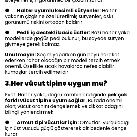
isteyenler için görünmez bir çözüm sunar.
●
Halter uyumlu kesimli sütyenler:
Halter
yakanın çizgisine özel üretilmiş sütyenler, askı
görünümü riskini ortadan kaldırır.
●
Pedli iç destekli basic üstler:
Bazı halter yaka
modellerde göğüs pedi bulunur, bu sayede sütyen
giymeye gerek kalmaz.
Unutmayın:
Seçim yaparken gün boyu hareket
ederken rahat olacağın bir modeli tercih etmek
önemli. Özellikle sıcak havalarda nefes alabilir
kumaşlar tercih edilmelidir.
3.Her vücut tipine uygun mu?
Evet. Halter yaka, doğru kombinlendiğinde
pek çok
farklı vücut tipine uyum sağlar.
Burada önemli
olan; vücut oranını dengelemek ve dikkat odağını
bilinçli yönlendirmek.
●
Armut tipi vücutlar için:
Omuzları vurguladığı
için üst vücudu güçlü göstererek alt bedenle denge
kurar.