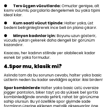
●
Ters üçgen vücutlarda:
Omuzlar genişse, alt
kısmı volümlü parçalarla dengelemek bu yaka tipini
ideal kılar.
●
Kum saati vücut tipinde:
Halter yaka, üst
bedeni belirginleştirerek ince beli ön plana çıkarır.
●
Minyon kadınlar için:
Boyunu uzun gösterir,
vücudu yukarı çekerek daha dengeli bir görünüm
kazandırır.
Kısacası, her kadının stilinde yer alabilecek kadar
esnek bir yaka formudur.
4.Spor mu, klasik mi?
Aslında tam da bu sorunun cevabı, halter yaka basic
üstlerin neden bu kadar sevildiğini açıklar: ikisi birden!
Spor kombinlerde
Halter yaka basic üstü oversize
jogger pantolon, biker tayt ya da yüksek bel şortla
kombinlediğinde anında şehirli, rahat bir görünüme
sahip olursun. Bu yıl özellikle spor giyimde sade
formların üzerine eklenen metalik aksesuarlar öne