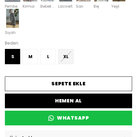
Pembe
Kırmızı
Bebek Mavi
Lacivert
Sarı
Bej
Yeşil
Siyah
Beden
S
M
L
XL
SEPETE EKLE
HEMEN AL
WHATSAPP