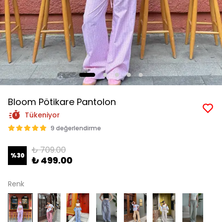
Bloom Pötikare Pantolon
Tükeniyor
9 değerlendirme
₺ 709.00
%
30
₺ 499.00
Renk