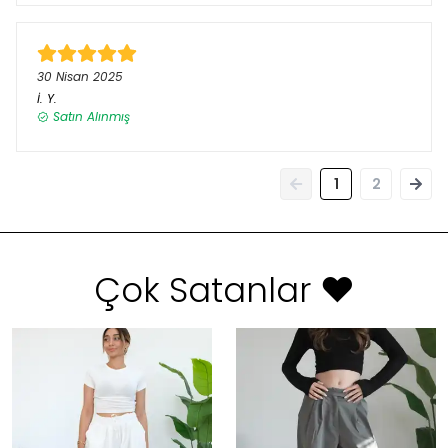
30 Nisan 2025
İ.
Y.
Satın Alınmış
1
2
Çok Satanlar ❤️