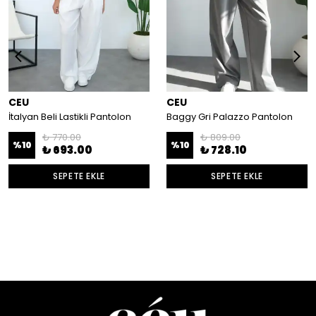
CEU
CEU
İtalyan Beli Lastikli Pantolon
Baggy Gri Palazzo Pantolon
₺ 770.00
₺ 809.00
%
10
%
10
₺ 693.00
₺ 728.10
SEPETE EKLE
SEPETE EKLE