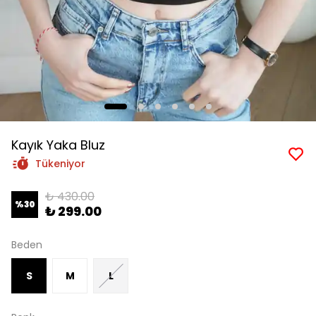
Kayık Yaka Bluz
Tükeniyor
₺ 430.00
%
30
₺ 299.00
Beden
S
M
L