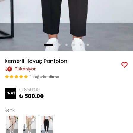
Kemerli Havuç Pantolon
Tükeniyor
1 değerlendirme
₺ 850.00
%
41
₺ 500.00
Renk