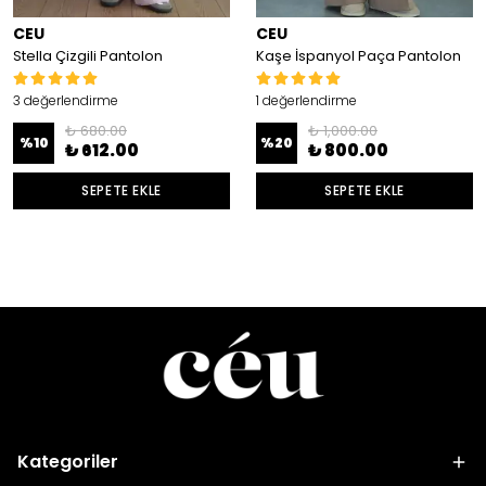
CEU
CEU
Stella Çizgili Pantolon
Kaşe İspanyol Paça Pantolon
3 değerlendirme
1 değerlendirme
₺ 680.00
₺ 1,000.00
%
10
%
20
₺ 612.00
₺ 800.00
SEPETE EKLE
SEPETE EKLE
Kategoriler