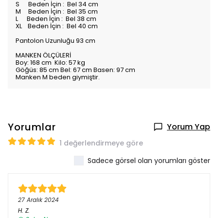
S Beden İçin : Bel 34 cm
M Beden İçin : Bel 35 cm
L Beden İçin : Bel 38 cm
XL Beden İçin : Bel 40 cm
Pantolon Uzunluğu 93 cm
MANKEN ÖLÇÜLERİ
Boy: 168 cm Kilo: 57 kg
Göğüs: 85 cm Bel: 67 cm Basen: 97 cm
Manken M beden giymiştir.
Yorumlar
Yorum Yap
1 değerlendirmeye göre
Sadece görsel olan yorumları göster
27 Aralık 2024
H.
Z.