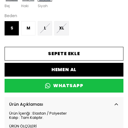
Bej
Haki
Siyah
Beden
S
M
L
XL
SEPETE EKLE
HEMEN AL
WHATSAPP
Ürün Açıklaması
Ürün İçeriği : Elastan / Polyester
Kalıp : Tam Kalıptır.
ÜRÜN ÖLÇÜLERİ