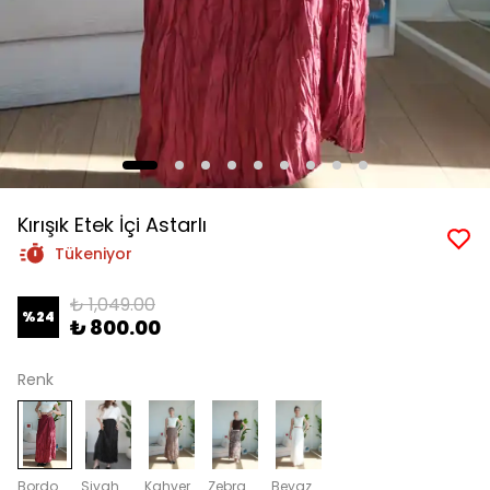
Kırışık Etek İçi Astarlı
Tükeniyor
₺ 1,049.00
%
24
₺ 800.00
Renk
Bordo
Siyah
Kahverengi
Zebra
Beyaz