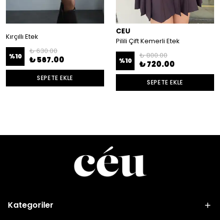
CEU
Kırçıllı Etek
Pilili Çift Kemerli Etek
₺ 630.00
₺ 800.00
%
10
₺ 567.00
%
10
₺ 720.00
SEPETE EKLE
SEPETE EKLE
Kategoriler