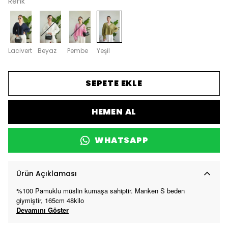
Renk
Lacivert
Beyaz
Pembe
Yeşil
SEPETE EKLE
HEMEN AL
WHATSAPP
Ürün Açıklaması
%100 Pamuklu müslin kumaşa sahiptir. Manken S beden
giymiştir, 165cm 48kilo
Devamını Göster