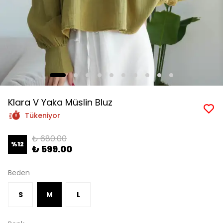
Klara V Yaka Müslin Bluz
Tükeniyor
₺ 680.00
%
12
₺ 599.00
Beden
S
M
L