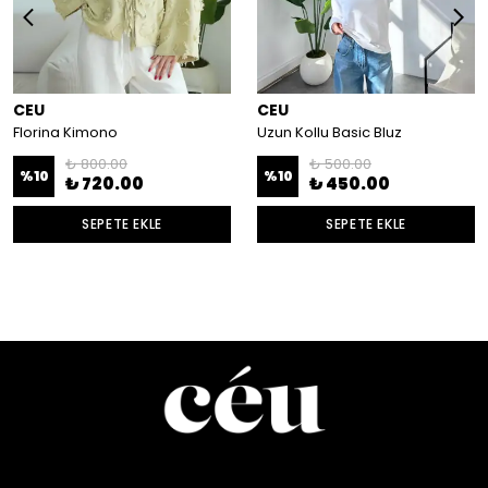
CEU
CEU
Florina Kimono
Uzun Kollu Basic Bluz
₺ 800.00
₺ 500.00
%
10
%
10
₺ 720.00
₺ 450.00
SEPETE EKLE
SEPETE EKLE