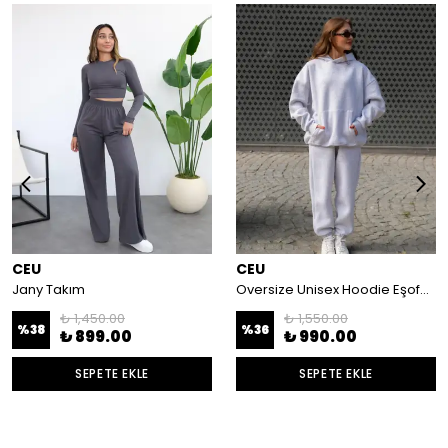
CEU
CEU
Jany Takım
Oversize Unisex Hoodie Eşofman Takımı 3 İplik Şardonlu zra
₺ 1,450.00
₺ 1,550.00
%
38
%
36
₺ 899.00
₺ 990.00
SEPETE EKLE
SEPETE EKLE