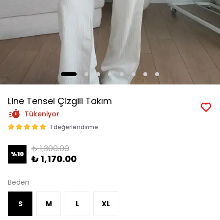
Line Tensel Çizgili Takım
Tükeniyor
1 değerlendirme
₺ 1,300.00
%
10
₺ 1,170.00
Beden
S
M
L
XL