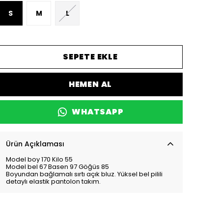
S
M
L
SEPETE EKLE
HEMEN AL
WHATSAPP
Ürün Açıklaması
Model boy 170 Kilo 55
Model bel 67 Basen 97 Göğüs 85
Boyundan bağlamalı sırtı açık bluz. Yüksel bel pilili
detaylı elastik pantolon takım.