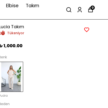
Elbise
Takım
0
Lucia Takım
Tükeniyor
₺ 1,000.00
Renk
Pudra
Beden