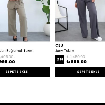
CEU
elden Bağlamalı Takım
Jany Takım
1,405.00
₺ 1,450.00
%
38
999.00
₺ 899.00
SEPETE EKLE
SEPETE EKLE