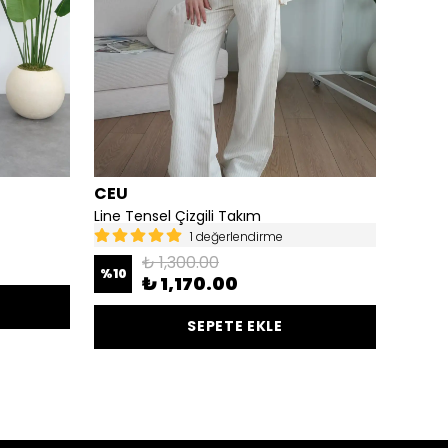
CEU
CEU
Line Tensel Çizgili Takım
Mady T
1 değerlendirme
₺ 1,300.00
%
10
%
10
₺ 1,170.00
SEPETE EKLE