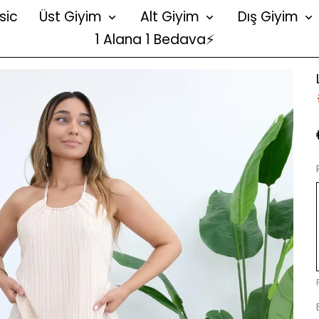
sic
Üst Giyim
Alt Giyim
Dış Giyim
1 Alana 1 Bedava⚡