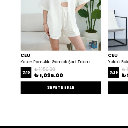
CEU
CEU
Oversize Unisex Hoodie Eşofman Takımı 3 İplik Şardonlu zra
Keten Pamuklu Gömlek Şort Takım
Yelekli B
₺ 1,150.00
₺ 
%
10
%
29
₺ 1,035.00
₺ 
SEPETE EKLE