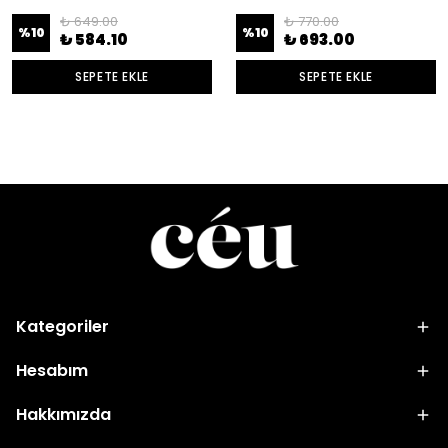
₺ 649.00
₺ 770.00
%
10
%
10
₺ 584.10
₺ 693.00
SEPETE EKLE
SEPETE EKLE
Kategoriler
Hesabım
Hakkımızda