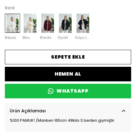
Renk
Beyaz
Ekru
Bordo
Siyah
Koyu Lacivert
SEPETE EKLE
HEMEN AL
WHATSAPP
Ürün Açıklaması
%100 PAMUK! /Manken 165cm 48kilo S beden giymiştir.