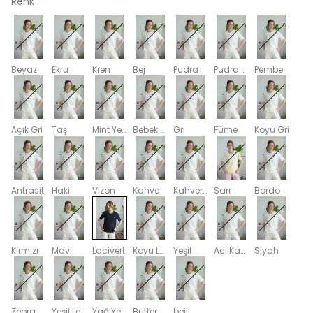
Renk
Beyaz
Ekru
Kren
Bej
Pudra
Pudra Pembe
Pembe
Açık Gri
Taş
Mint Yeşili
Bebek Mavi
Gri
Füme
Koyu Gri
Antrasit
Haki
Vizon
Kahve
Kahverengi
Sarı
Bordo
Kırmızı
Mavi
Lacivert
Koyu Lacivert
Yeşil
Acı Kahve
Siyah
Zebra
Yeşil Leopar Desenli
Yağ Yeşili
Butter Yellow
bejj