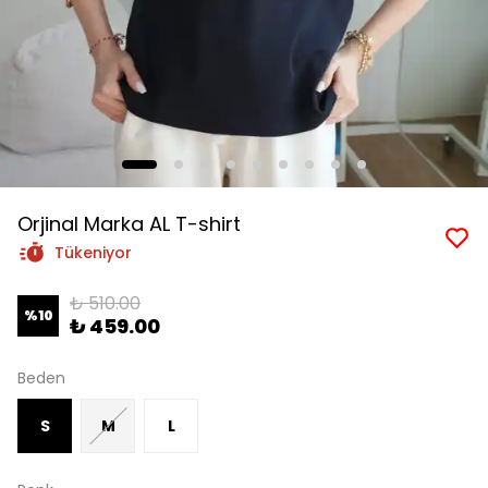
Orjinal Marka AL T-shirt
Tükeniyor
₺ 510.00
%
10
₺ 459.00
Beden
S
M
L