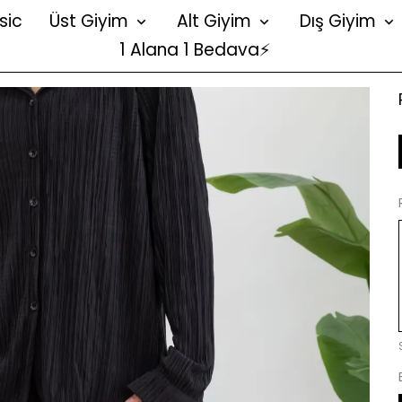
sic
Üst Giyim
Alt Giyim
Dış Giyim
1 Alana 1 Bedava⚡