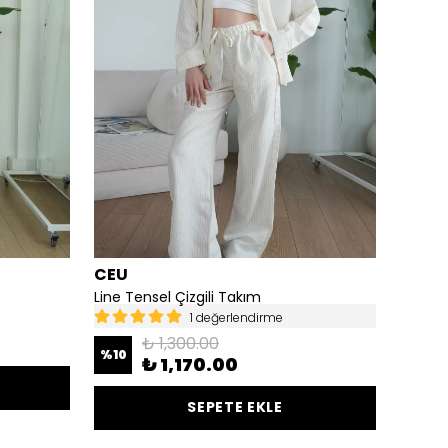
CEU
CEU
Line Tensel Çizgili Takım
Yelekl
1 değerlendirme
%
29
₺ 1,300.00
%
10
₺ 1,170.00
SEPETE EKLE