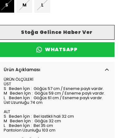
S
M
L
Stoğa Gelince Haber Ver
WHATSAPP
Ürün Açıklaması
ÜRÜN ÖLÇÜLERİ
ÜST
S Beden İçin : Göğüs 57 cm / Esneme paylı vardır.
M Beden İçin : Göğüs 59 cm / Esneme paylı vardır.
L Beden İçin : Göğüs 61 cm / Esneme paylı vardır.
Üst Uzunluğu 74 cm
ALT
S Beden İçin : Bel lastikli hali 32 cm
M Beden İçin : Göğüs 32 cm
L Beden İçin : Bel 35 cm
Pantolon Uzunluğu 103 cm