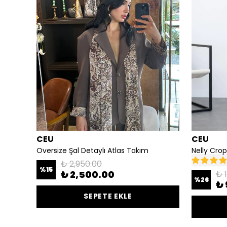
CEU
CEU
Oversize Unisex Hoodie Eşofman Takımı 3 İplik Şardonlu zra
Oversize Şal Detaylı Atlas Takım
Nelly Cro
₺ 2,950.00
%
15
₺ 2,500.00
₺ 
%
26
₺ 
SEPETE EKLE