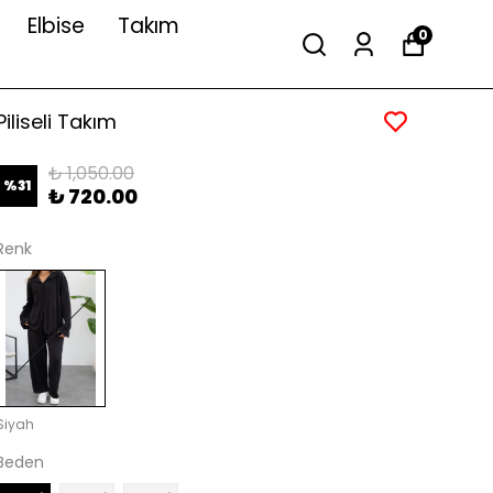
Elbise
Takım
0
Piliseli Takım
₺ 1,050.00
%
31
₺ 720.00
Renk
Siyah
Beden