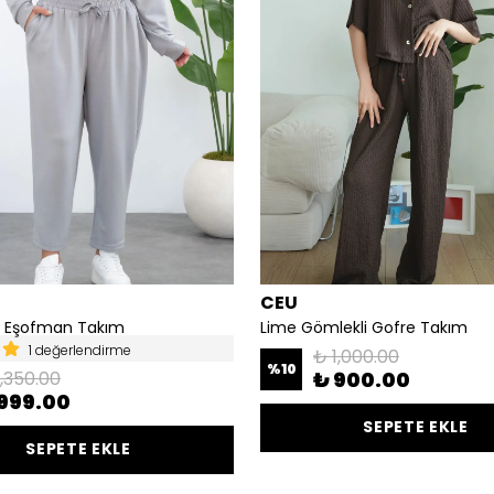
CEU
p Eşofman Takım
Lime Gömlekli Gofre Takım
1 değerlendirme
₺ 1,000.00
%
10
1,350.00
₺ 900.00
999.00
SEPETE EKLE
SEPETE EKLE