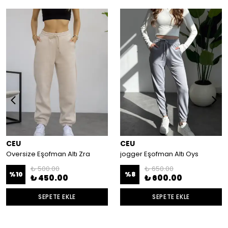
CEU
CEU
Oversize Eşofman Altı Zra
jogger Eşofman Altı Oys
₺ 500.00
₺ 650.00
%
10
%
8
₺ 450.00
₺ 600.00
SEPETE EKLE
SEPETE EKLE