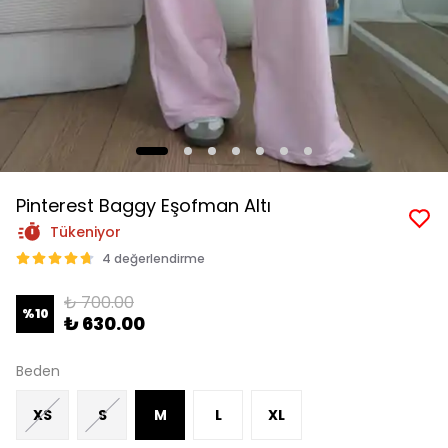
Pinterest Baggy Eşofman Altı
Tükeniyor
4 değerlendirme
₺ 700.00
%
10
₺ 630.00
Beden
XS
S
M
L
XL