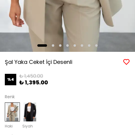
Şal Yaka Ceket İçi Desenli
₺ 1,450.00
%
4
₺ 1,395.00
Renk
Haki
Siyah