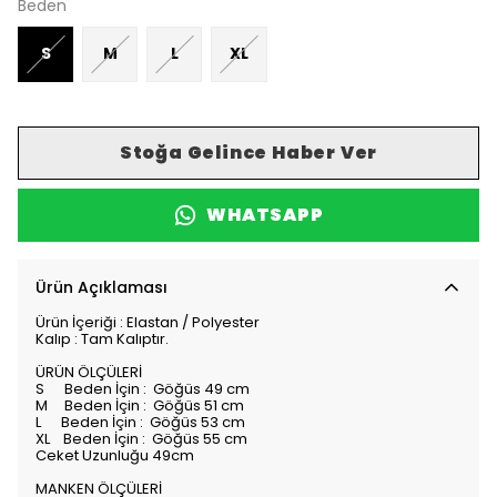
Beden
S
M
L
XL
Stoğa Gelince Haber Ver
WHATSAPP
Ürün Açıklaması
Ürün İçeriği : Elastan / Polyester
Kalıp : Tam Kalıptır.
ÜRÜN ÖLÇÜLERİ
S Beden İçin : Göğüs 49 cm
M Beden İçin : Göğüs 51 cm
L Beden İçin : Göğüs 53 cm
XL Beden İçin : Göğüs 55 cm
Ceket Uzunluğu 49cm
MANKEN ÖLÇÜLERİ