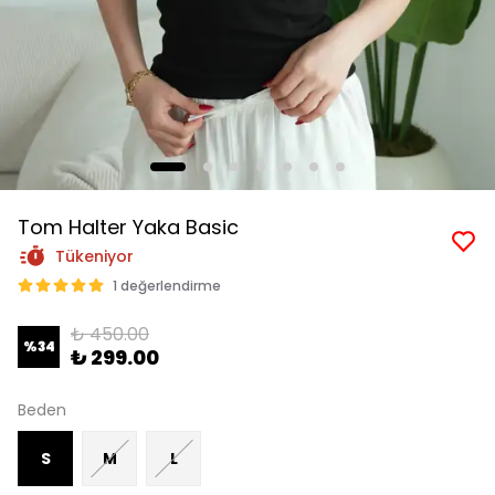
Tom Halter Yaka Basic
Tükeniyor
1 değerlendirme
₺ 450.00
%
34
₺ 299.00
Beden
S
M
L