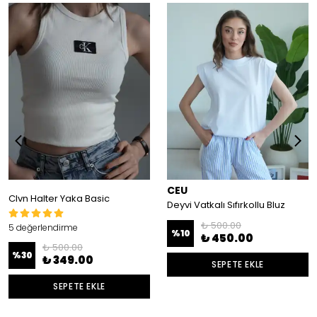
CEU
Clvn Halter Yaka Basic
Deyvi Vatkalı Sıfırkollu Bluz
₺ 500.00
5 değerlendirme
%
10
₺ 450.00
₺ 500.00
%
30
₺ 349.00
SEPETE EKLE
SEPETE EKLE