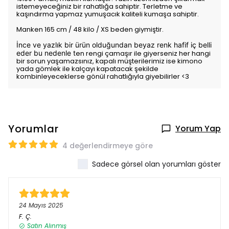
istemeyeceğiniz bir rahatlığa sahiptir. Terletme ve
kaşındırma yapmaz yumuşacık kaliteli kumaşa sahiptir.
Manken 165 cm / 48 kilo / XS beden giymiştir.
İnce ve yazlık bir ürün olduğundan beyaz renk h
afif iç belli
eder bu nedenle t
en rengi çamaşır ile giyerseniz her hangi
bir sorun yaşamazsınız, kapalı müşterilerimiz ise kimono
yada gömlek ile kalçayı kapatacak şekilde
kombinleyeceklerse gönül rahatlığıyla giyebilirler <3
Yorumlar
Yorum Yap
4 değerlendirmeye göre
Sadece görsel olan yorumları göster
24 Mayıs 2025
F.
Ç.
Satın Alınmış