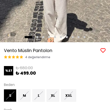
Vento Müslin Pantolon
4 değerlendirme
₺ 680.00
%
27
₺ 499.00
Beden
S
M
L
XL
XXL