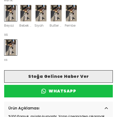
Renk
Beyaz
Bebek Mavi
Siyah
Butter Yellow
Pembe
xs
xs
Stoğa Gelince Haber Ver
WHATSAPP
Ürün Açıklaması
%100 Pamuk, müslin kumaştır. Yazın üzerinizden çıkarmak