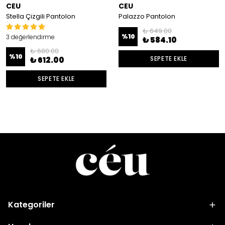
CEU
CEU
Stella Çizgili Pantolon
Palazzo Pantolon
₺ 649.00
%
10
3 değerlendirme
₺ 584.10
₺ 680.00
%
10
SEPETE EKLE
₺ 612.00
SEPETE EKLE
Kategoriler