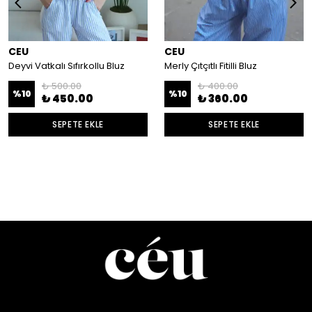
CEU
CEU
Deyvi Vatkalı Sıfırkollu Bluz
Merly Çıtçıtlı Fitilli Bluz
₺ 500.00
₺ 400.00
%
10
%
10
₺ 450.00
₺ 360.00
SEPETE EKLE
SEPETE EKLE