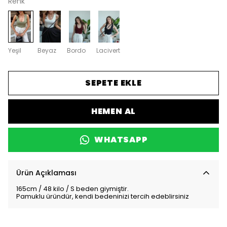
Renk
Yeşil
Beyaz
Bordo
Lacivert
SEPETE EKLE
HEMEN AL
WHATSAPP
Ürün Açıklaması
165cm / 48 kilo / S beden giymiştir.
Pamuklu üründür, kendi bedeninizi tercih edeblirsiniz