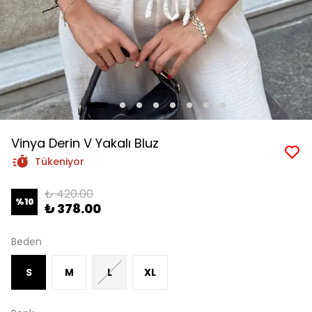
Vinya Derin V Yakalı Bluz
Tükeniyor
₺ 420.00
%
10
₺ 378.00
Beden
S
M
L
XL