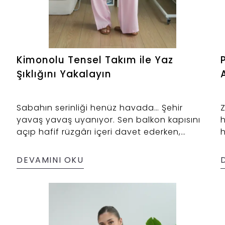
Kimonolu Tensel Takım ile Yaz
Şıklığını Yakalayın
Sabahın serinliği henüz havada… Şehir
Z
yavaş yavaş uyanıyor. Sen balkon kapısını
h
açıp hafif rüzgârı içeri davet ederken,
içinden geçirdiğin tek bir cümle var: “Bugün
k
kendimi iyi hissetmek istiyorum.”
k
DEVAMINI OKU
m
e
t
ç