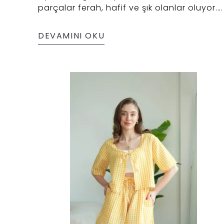
parçalar ferah, hafif ve şık olanlar oluyor.
2025 yaz modasında doğal kumaşların ön
plana çıkmasıyla, müslin kumaş bir kez
DEVAMINI OKU
daha gözde!