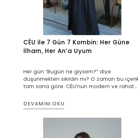
CÉU ile 7 Gün 7 Kombin: Her Güne
İlham, Her An’a Uyum
Her gün “Bugün ne giysem?” diye
düşünmekten sıkıldın mı? O zaman bu içeri
tam sana göre. CÉU’nun modern ve rahat
şıklık sunan parçalarıyla haftanı kolayca
planlayabilirsin.
DEVAMINI OKU