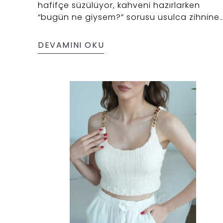
hafifçe süzülüyor, kahveni hazırlarken
“bugün ne giysem?” sorusu usulca zihnine
düşüyor. Ne çok abartı, ne de sıradan bir
şey. Üzerine geçirip çıkacağın ama aynay
DEVAMINI OKU
baktığında “ben buradayım” dedirten bir
parça arıyorsun.