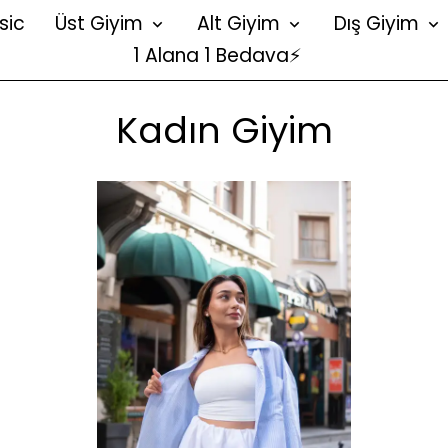
sic
Üst Giyim
Alt Giyim
Dış Giyim
1 Alana 1 Bedava⚡
Kadın Giyim