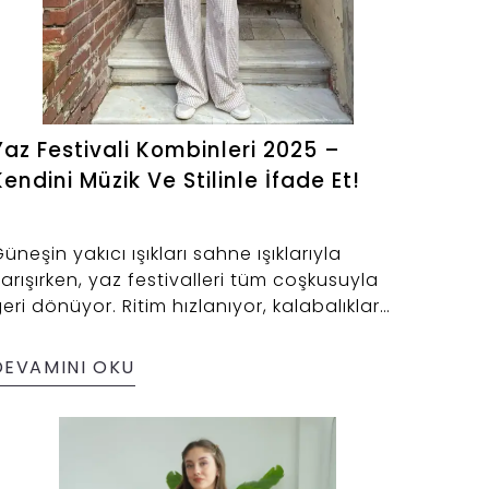
Yaz Festivali Kombinleri 2025 –
Kendini Müzik Ve Stilinle İfade Et!
üneşin yakıcı ışıkları sahne ışıklarıyla
arışırken, yaz festivalleri tüm coşkusuyla
eri dönüyor. Ritim hızlanıyor, kalabalıklar
enkleniyor ve doğayla müzik iç içe geçiyor.
ma bu atmosferde yalnızca müzik değil,
DEVAMINI OKU
til de konuşuyor.