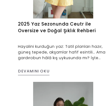
2025 Yaz Sezonunda Ceutr ile
Oversize ve Doğal Şıklık Rehberi
Hayalini kurduğun yaz: Tatil planları hazır,
güneş tepede, akşamlar hafif esintili… Ama
gardırobun hâlâ kış uykusunda mı? İşte
Ceutr, 2025 yaz sezonunda seni hem
konfor hem stille buluşturmak için burada.
DEVAMINI OKU