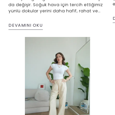
e
da değişir. Soğuk hava için tercih ettiğimiz
m
yünlü dokular yerini daha hafif, rahat ve
b
nefes alabilen kumaşlara bırakır. Bu
kumaşların başında ise pamuklu kumaşlar
DEVAMINI OKU
e
yer alır.