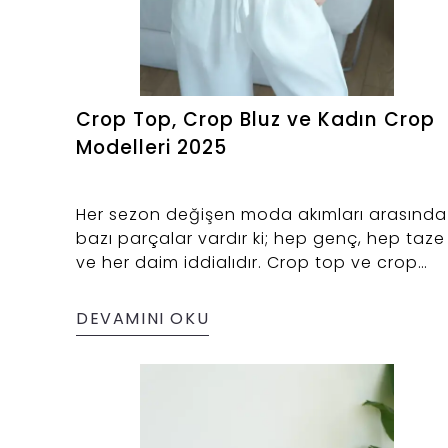
Crop Top, Crop Bluz ve Kadın Crop
Modelleri 2025
Her sezon değişen moda akımları arasında
bazı parçalar vardır ki; hep genç, hep taze
ve her daim iddialıdır. Crop top ve crop
bluzlar da işte tam olarak bu sınıfa giriyor.
Modern kadınların hem şıklık hem de
DEVAMINI OKU
özgüvenle taşıdığı crop modeller, artık
yalnızca spor salonu ya da festival alanı il
sınırlı değil.