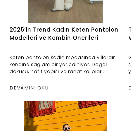
2025’in Trend Kadın Keten Pantolon
Modelleri ve Kombin Önerileri
Keten pantolon kadın modasında yıllardır
G
kendine sağlam bir yer ediniyor. Doğal
dokusu, hafif yapısı ve rahat kalıpları
y
sayesinde her yaşa ve tarza hitap ediyor.
d
Eğer hem şık hem de konforlu bir görünüm
k
DEVAMINI OKU
arıyorsan, keten pantolonlar senin için
y
biçilmiş kaftan.