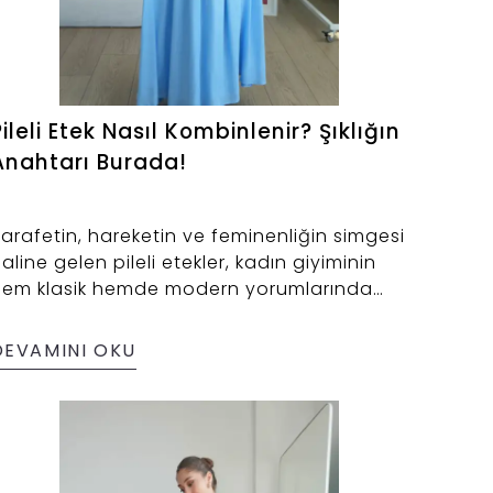
Pileli Etek Nasıl Kombinlenir? Şıklığın
Anahtarı Burada!
arafetin, hareketin ve feminenliğin simgesi
aline gelen pileli etekler, kadın giyiminin
hem klasik hemde modern yorumlarında
endine güçlü bir yer edinmiştir. Her yaştan
adına hitap eden bu eşsiz parça, farklı
DEVAMINI OKU
evsimlerde, farklı mekanlarda ve farklı
arzlarda kombinlenebilir esnekliğiyle öne
ıkar.