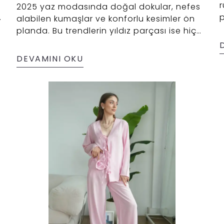
r
2025 yaz modasında doğal dokular, nefes
p
alabilen kumaşlar ve konforlu kesimler ön
G
planda. Bu trendlerin yıldız parçası ise hiç
a
g
şüphesiz müslin pantolonlar.
d
DEVAMINI OKU
k
y
a
h