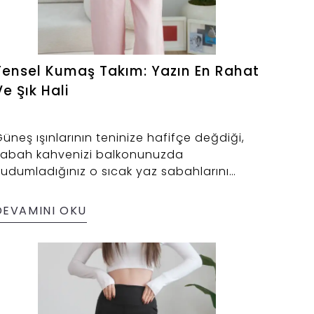
Tensel Kumaş Takım: Yazın En Rahat
Ve Şık Hali
üneş ışınlarının teninize hafifçe değdiği,
sabah kahvenizi balkonunuzda
udumladığınız o sıcak yaz sabahlarını
üşünün. Üzerinizde ise ne terleten, ne
aşındıran bir kumaş var. Tam tersine: hafif,
DEVAMINI OKU
umuşak, nefes alabilen bir takımla hem şık
hem konforlusunuz.