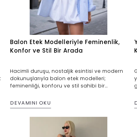
Balon Etek Modelleriyle Feminenlik,
Konfor ve Stil Bir Arada
Hacimli duruşu, nostaljik esintisi ve modern
G
k
dokunuşlarıyla balon etek modelleri;
y
feminenliği, konforu ve stil sahibi bir
g
görünümü bir arada sunuyor. 2025 kadın
r
giyim trendlerinde yeniden yükselişe geçen
A
DEVAMINI OKU
bu özel etekler, gardıroplarda güçlü bir
s
dönüş yaparken farklı vücut tiplerine hitap
etmesiyle de öne çıkıyor.